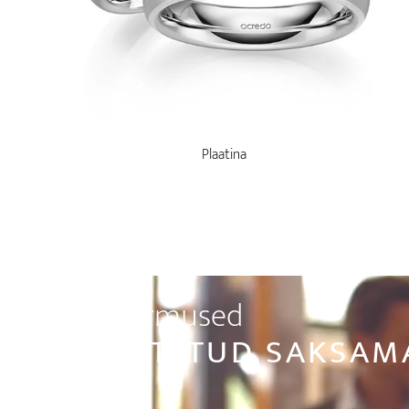
Plaatina
Abielusõrmused
VALMISTATUD SAKSAM