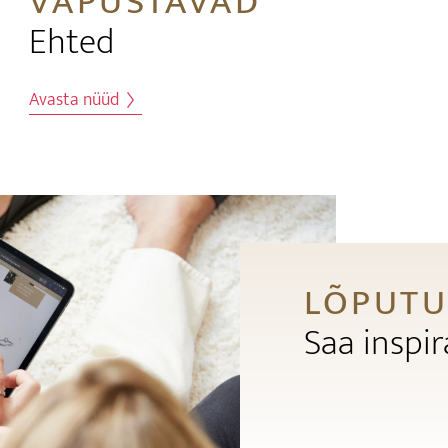
VAPUSTAVAD
Ehted
Avasta nüüd
LÕPUTU
Saa inspir