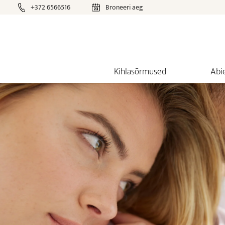
+372 6566516
Broneeri aeg
Kihlasõrmused
Abi