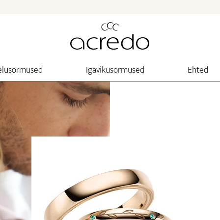
elusõrmused
Igavikusõrmused
Ehted