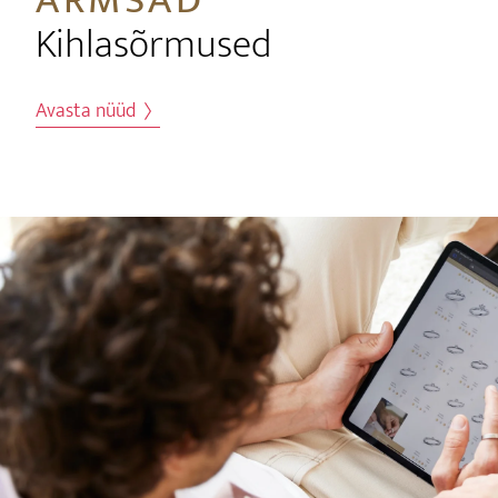
ARMSAD
Kihlasõrmused
Avasta nüüd