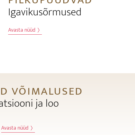
PILKUPÜÜDVAD
Igavikusõrmused
Avasta nüüd
D VÕIMALUSED
atsiooni ja loo
Avasta nüüd