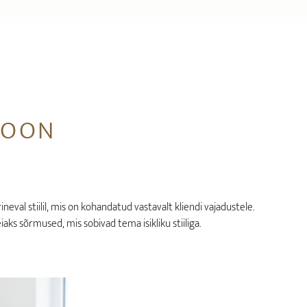
IOON
val stiilil, mis on kohandatud vastavalt kliendi vajadustele.
iaks sõrmused, mis sobivad tema isikliku stiiliga.