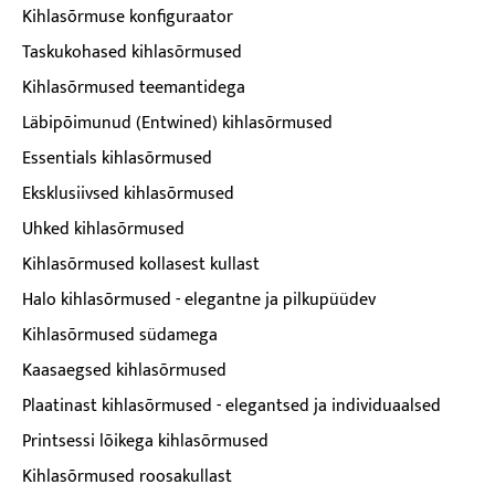
Kihlasõrmuse konfiguraator
Taskukohased kihlasõrmused
Kihlasõrmused teemantidega
Läbipõimunud (Entwined) kihlasõrmused
Essentials kihlasõrmused
Eksklusiivsed kihlasõrmused
Uhked kihlasõrmused
Kihlasõrmused kollasest kullast
Halo kihlasõrmused - elegantne ja pilkupüüdev
Kihlasõrmused südamega
Kaasaegsed kihlasõrmused
Plaatinast kihlasõrmused - elegantsed ja individuaalsed
Printsessi lõikega kihlasõrmused
Kihlasõrmused roosakullast