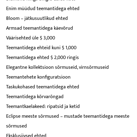
Enim müüdud teemantidega ehted
Bloom – jätkusuutlikud ehted
Armsad teemantidega käevõrud
Väärisehted üle $ 3,000
Teemantidega ehteid kuni $ 1,000
Teemantidega ehted $ 2,000 ringis
Elegantne kollektsioon sõrmuseid, virnsõrmuseid
Teemantehete konfiguratsioon
Taskukohased teemantidega ehted
Teemantidega kõrvarõngad
Teemantkaelakeed: ripatsid ja ketid
Eclipse meeste sõrmused – mustade teemantidega meeste
sõrmused
Eksklusiivsed ehted