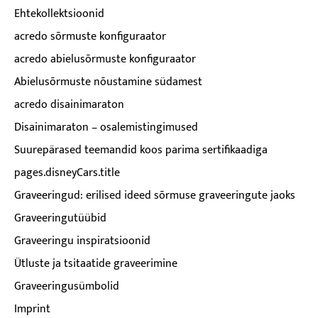
Ehtekollektsioonid
acredo sõrmuste konfiguraator
acredo abielusõrmuste konfiguraator
Abielusõrmuste nõustamine südamest
acredo disainimaraton
Disainimaraton – osalemistingimused
Suurepärased teemandid koos parima sertifikaadiga
pages.disneyCars.title
Graveeringud: erilised ideed sõrmuse graveeringute jaoks
Graveeringutüübid
Graveeringu inspiratsioonid
Ütluste ja tsitaatide graveerimine
Graveeringusümbolid
Imprint