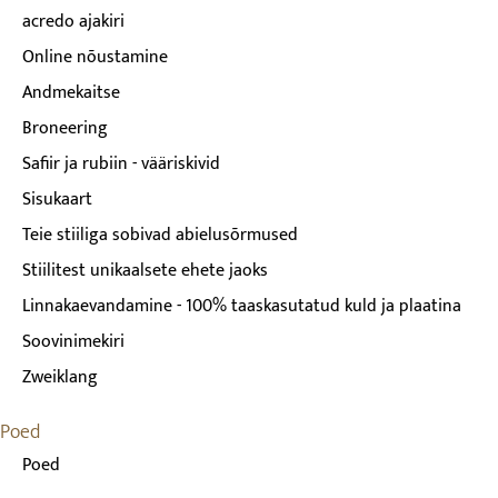
acredo ajakiri
Online nõustamine
Andmekaitse
Broneering
Safiir ja rubiin - vääriskivid
Sisukaart
Teie stiiliga sobivad abielusõrmused
Stiilitest unikaalsete ehete jaoks
Linnakaevandamine - 100% taaskasutatud kuld ja plaatina
Soovinimekiri
Zweiklang
Poed
Poed