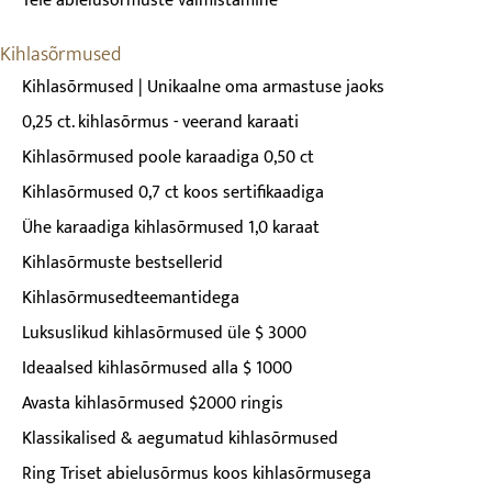
Teie abielusõrmuste valmistamine
Kihlasõrmused
Kihlasõrmused | Unikaalne oma armastuse jaoks
0,25 ct. kihlasõrmus - veerand karaati
Kihlasõrmused poole karaadiga 0,50 ct
Kihlasõrmused 0,7 ct koos sertifikaadiga
Ühe karaadiga kihlasõrmused 1,0 karaat
Kihlasõrmuste bestsellerid
Kihlasõrmusedteemantidega
Luksuslikud kihlasõrmused üle $ 3000
Ideaalsed kihlasõrmused alla $ 1000
Avasta kihlasõrmused $2000 ringis
Klassikalised & aegumatud kihlasõrmused
Ring Triset abielusõrmus koos kihlasõrmusega