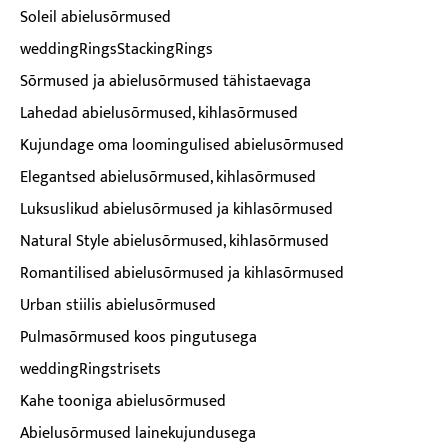
Soleil abielusõrmused
weddingRingsStackingRings
Sõrmused ja abielusõrmused tähistaevaga
Lahedad abielusõrmused, kihlasõrmused
Kujundage oma loomingulised abielusõrmused
Elegantsed abielusõrmused, kihlasõrmused
Luksuslikud abielusõrmused ja kihlasõrmused
Natural Style abielusõrmused, kihlasõrmused
Romantilised abielusõrmused ja kihlasõrmused
Urban stiilis abielusõrmused
Pulmasõrmused koos pingutusega
weddingRingstrisets
Kahe tooniga abielusõrmused
Abielusõrmused lainekujundusega