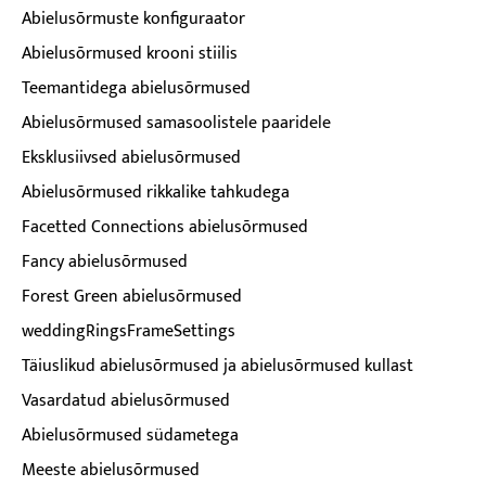
Abielusõrmuste konfiguraator
Abielusõrmused krooni stiilis
Teemantidega abielusõrmused
Abielusõrmused samasoolistele paaridele
Eksklusiivsed abielusõrmused
Abielusõrmused rikkalike tahkudega
Facetted Connections abielusõrmused
Fancy abielusõrmused
Forest Green abielusõrmused
weddingRingsFrameSettings
Täiuslikud abielusõrmused ja abielusõrmused kullast
Vasardatud abielusõrmused
Abielusõrmused südametega
Meeste abielusõrmused