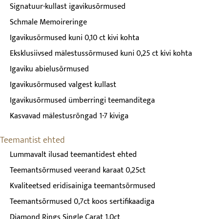
Signatuur-kullast igavikusõrmused
Schmale Memoireringe
Igavikusõrmused kuni 0,10 ct kivi kohta
Eksklusiivsed mälestussõrmused kuni 0,25 ct kivi kohta
Igaviku abielusõrmused
Igavikusõrmused valgest kullast
Igavikusõrmused ümberringi teemanditega
Kasvavad mälestusrõngad 1-7 kiviga
Teemantist ehted
Lummavalt ilusad teemantidest ehted
Teemantsõrmused veerand karaat 0,25ct
Kvaliteetsed eridisainiga teemantsõrmused
Teemantsõrmused 0,7ct koos sertifikaadiga
Diamond Rings Single Carat 1.0ct