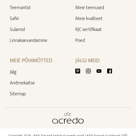
Teemantid
Meie teenused
Safiir
Meie kvaliteet
Sulamid
RJC sertifikaat
Linnakaevandamine
Poed
MEIE PÕHIMÕTTED
JÄLGI MEID
Jälg
Andmekaitse
Sitemap
Copyright 2026 - Kõik õigused kaitstud acredo poolt
| Kõik hinnad sisaldavad 24%