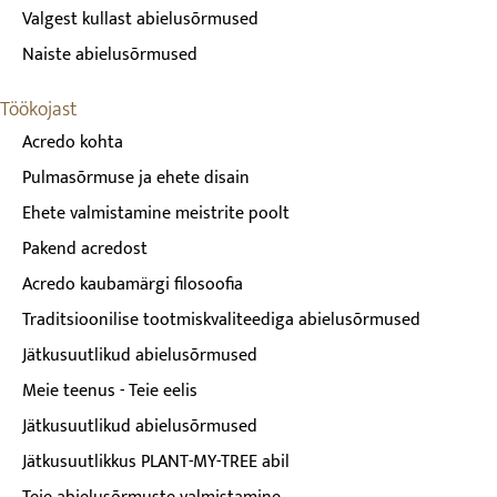
Valgest kullast abielusõrmused
Naiste abielusõrmused
Töökojast
Acredo kohta
Pulmasõrmuse ja ehete disain
Ehete valmistamine meistrite poolt
Pakend acredost
Acredo kaubamärgi filosoofia
Traditsioonilise tootmiskvaliteediga abielusõrmused
Jätkusuutlikud abielusõrmused
Meie teenus - Teie eelis
Jätkusuutlikud abielusõrmused
Jätkusuutlikkus PLANT-MY-TREE abil