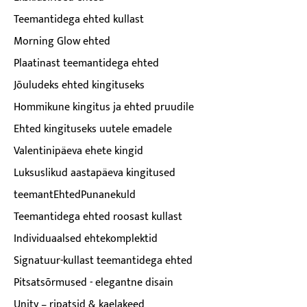
Teemantidega ehted kullast
Morning Glow ehted
Plaatinast teemantidega ehted
Jõuludeks ehted kingituseks
Hommikune kingitus ja ehted pruudile
Ehted kingituseks uutele emadele
Valentinipäeva ehete kingid
Luksuslikud aastapäeva kingitused
teemantEhtedPunanekuld
Teemantidega ehted roosast kullast
Individuaalsed ehtekomplektid
Signatuur-kullast teemantidega ehted
Pitsatsõrmused - elegantne disain
Unity – ripatsid & kaelakeed