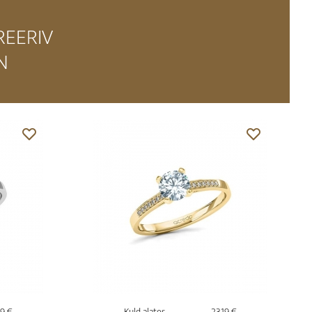
REERIV
N
9 €
Kuld alates
2319 €