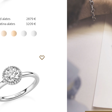
d alates
2879 €
atina alates
3209 €