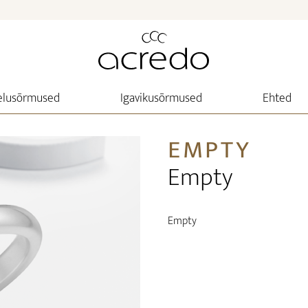
elusõrmused
Igavikusõrmused
Ehted
EMPTY
Empty
Empty