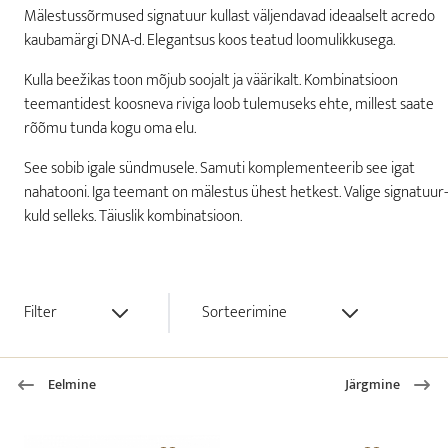
Mälestussõrmused signatuur kullast väljendavad ideaalselt acredo
kaubamärgi DNA-d. Elegantsus koos teatud loomulikkusega.
Kulla beežikas toon mõjub soojalt ja väärikalt. Kombinatsioon
teemantidest koosneva riviga loob tulemuseks ehte, millest saate
rõõmu tunda kogu oma elu.
See sobib igale sündmusele. Samuti komplementeerib see igat
nahatooni. Iga teemant on mälestus ühest hetkest. Valige signatuur-
kuld selleks. Täiuslik kombinatsioon.
Filter
Sorteerimine
Eelmine
Järgmine