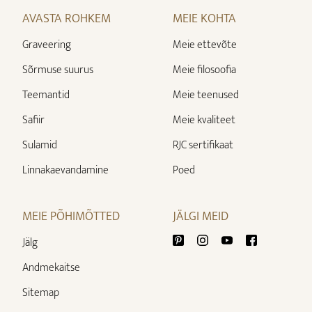
AVASTA ROHKEM
MEIE KOHTA
Graveering
Meie ettevõte
Sõrmuse suurus
Meie filosoofia
Teemantid
Meie teenused
Safiir
Meie kvaliteet
Sulamid
RJC sertifikaat
Linnakaevandamine
Poed
MEIE PÕHIMÕTTED
JÄLGI MEID
Jälg
Andmekaitse
Sitemap