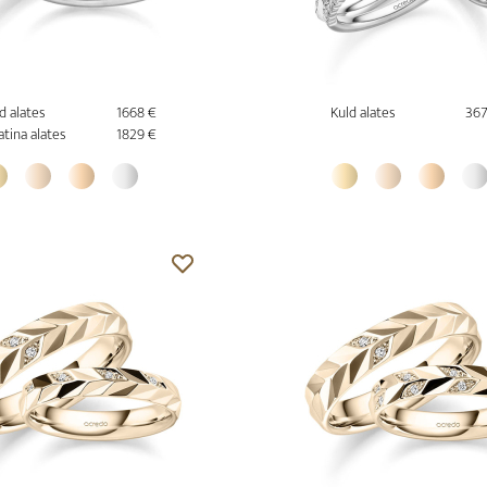
d alates
1668 €
Kuld alates
367
atina alates
1829 €