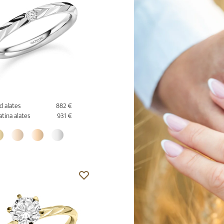
d alates
882 €
atina alates
931 €