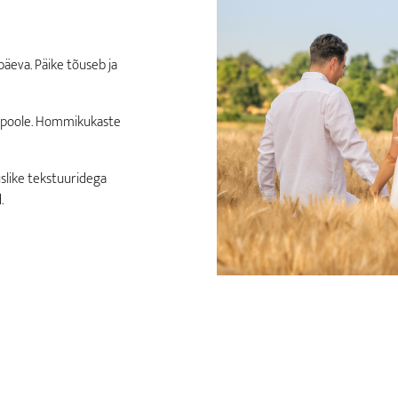
äeva. Päike tõuseb ja
se poole. Hommikukaste
uslike tekstuuridega
.