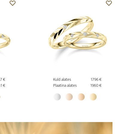
67 €
Kuld alates
1796 €
31 €
Plaatina alates
1960 €