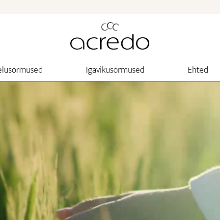
elusõrmused
Igavikusõrmused
Ehted