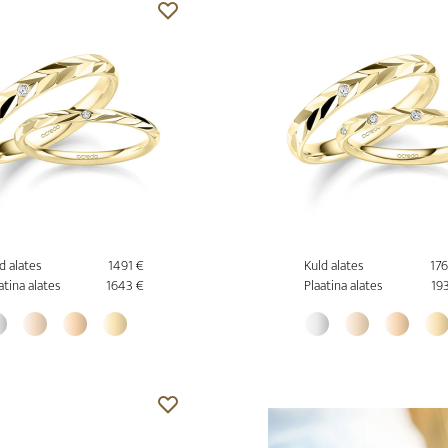
d alates
1491 €
Kuld alates
17
atina alates
1643 €
Plaatina alates
19