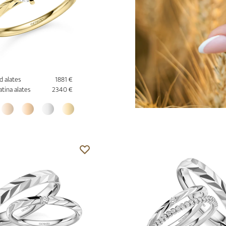
d alates
1881 €
atina alates
2340 €