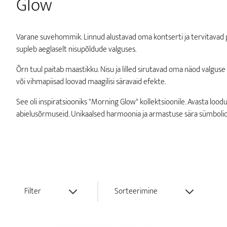
Glow
Varane suvehommik. Linnud alustavad oma kontserti ja tervitavad p
supleb aeglaselt nisupõldude valguses.
Õrn tuul paitab maastikku. Nisu ja lilled sirutavad oma näod valgu
või vihmapiisad loovad maagilisi säravaid efekte.
See oli inspiratsiooniks "Morning Glow" kollektsioonile. Avasta lood
abielusõrmuseid. Unikaalsed harmoonia ja armastuse sära sümbolid
Filter
Sorteerimine