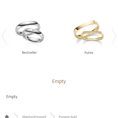
Bestseller
Aurea
Empty
Empty
Abielusõrmused
Punane kuld