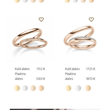
Kuld alates
1152 €
Kuld alates
1725 €
Plaatina
Plaatina
alates
1263 €
alates
1870 €