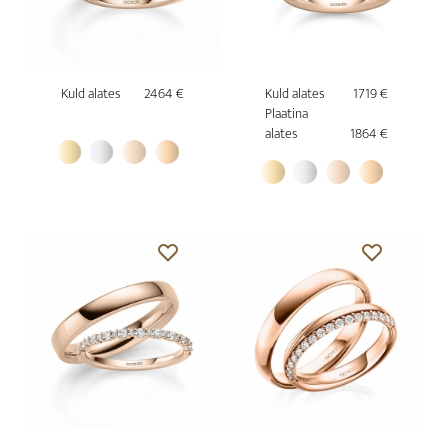
Kuld alates
2464 €
Kuld alates
1719 €
Plaatina
alates
1864 €