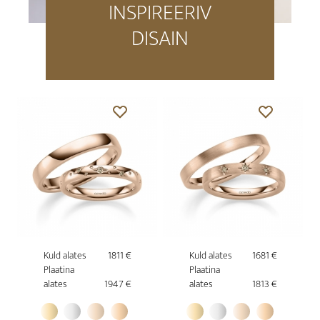
INSPIREERIV
DISAIN
Kuld alates
1811 €
Kuld alates
1681 €
Plaatina
Plaatina
alates
1947 €
alates
1813 €