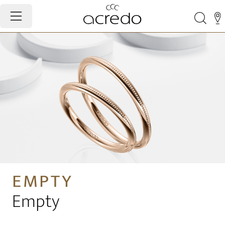
EMPTY
Empty