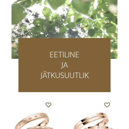
EETILINE
JA
JÄTKUSUUTLIK