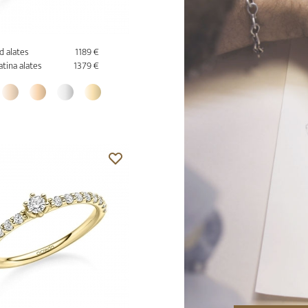
d alates
1189 €
atina alates
1379 €