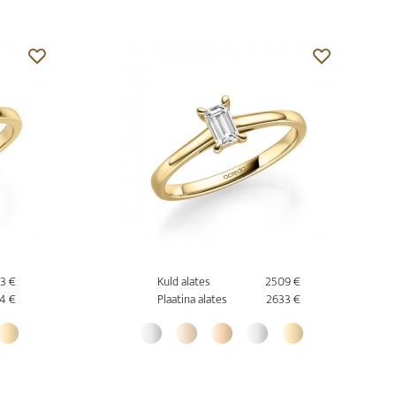
3 €
Kuld alates
2509 €
4 €
Plaatina alates
2633 €