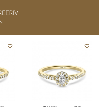
REERIV
N
9 €
Kuld alates
2789 €