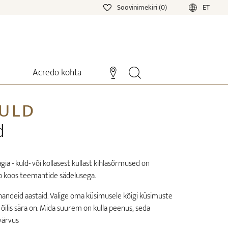
Soovinimekiri (0)
ET
Acredo kohta
KULD
d
a - kuld- või kollasest kullast kihlasõrmused on
ib koos teemantide sädelusega.
handeid aastaid. Valige oma küsimusele kõigi küsimuste
t õilis sära on. Mida suurem on kulla peenus, seda
värvus