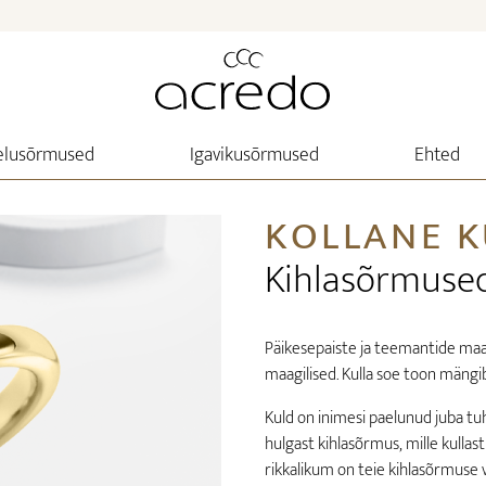
elusõrmused
Igavikusõrmused
Ehted
KOLLANE 
Kihlasõrmuse
Päikesepaiste ja teemantide maagi
maagilised. Kulla soe toon mäng
Kuld on inimesi paelunud juba tu
hulgast kihlasõrmus, mille kullas
rikkalikum on teie kihlasõrmuse 