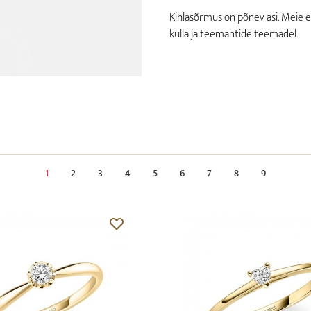
Kihlasõrmus on põnev asi. Meie
kulla ja teemantide teemadel.
1
2
3
4
5
6
7
8
9