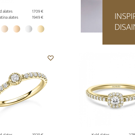
d alates
1709 €
INSPI
atina alates
1949 €
DISAI
d alates
1929 €
Kuld alates
278