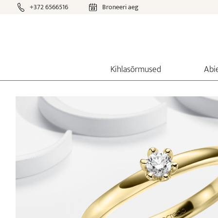
+372 6566516
Broneeri aeg
Kihlasõrmused
Abi