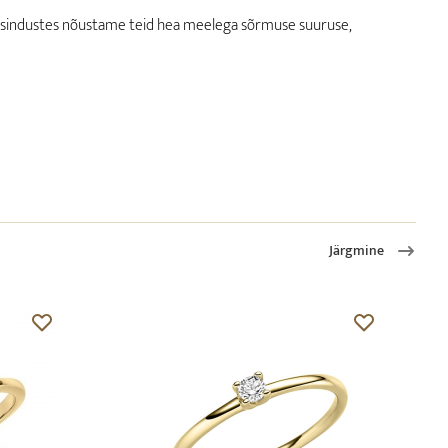
 esindustes nõustame teid hea meelega sõrmuse suuruse,
Järgmine